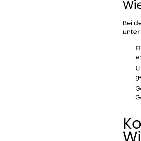
Wi
Bei d
unter
E
e
U
g
G
G
Ko
W