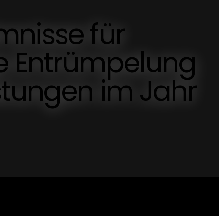
mnisse für
e Entrümpelung
stungen im Jahr