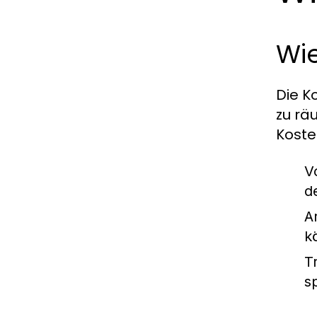
Wi
Die K
zu rä
Koste
V
d
A
k
T
sp