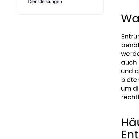
Dienstleistungen
Wa
Entrü
benöt
werde
auch 
und d
biete
um di
recht
Hä
En