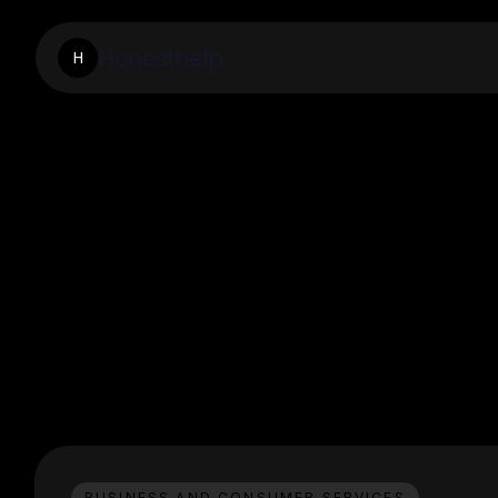
Honesthelp
H
BUSINESS AND CONSUMER SERVICES