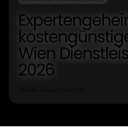
Expertengehei
kostengünstig
Wien Dienstlei
2026
Walter Johnson
Feb 9, 2026
W