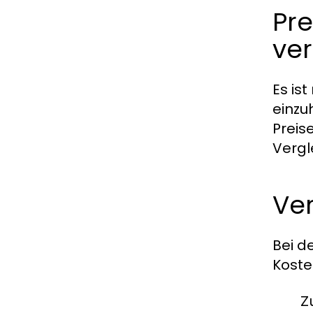
Pre
ve
Es is
einzu
Preis
Vergl
Ver
Bei d
Koste
Z