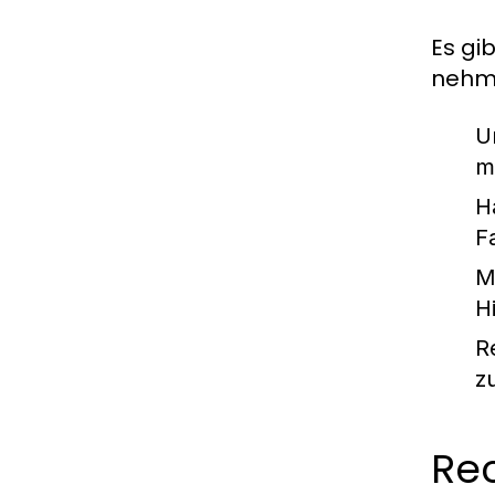
Es gi
nehme
U
m
H
F
M
Hi
R
z
Re